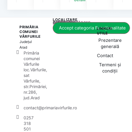
LOCALIZARE
Acest conținut este blocat până când acceptați categoria corespunzătoare de cookie-uri.
PRIMĂRIA
Accept categoria Funcționalitate
LINKURI
COMUNEI
UTILE
VÂRFURILE
Prezentare
Județul
generală
Arad
Primăria
Contact
comunei
Vârfurile
Termeni și
loc.Vârfurile,
condiții
sat
Vârfurile,
str.Primăriei,
nr.286,
jud.Arad
contact@primariavirfurile.ro
0257
318
501