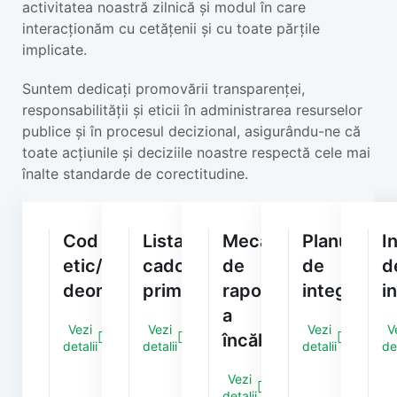
activitatea noastră zilnică și modul în care
interacționăm cu cetățenii și cu toate părțile
implicate.
Suntem dedicați promovării transparenței,
responsabilității și eticii în administrarea resurselor
publice și în procesul decizional, asigurându-ne că
toate acțiunile și deciziile noastre respectă cele mai
înalte standarde de corectitudine.
Cod
Lista
Mecanismul
Planul
I
etic/
cadourilor
de
de
d
deontologic
primite
raportare
integritate
i
a
Vezi
Vezi
Vezi
V
încălcărilor
detalii
detalii
detalii
det
Vezi
detalii