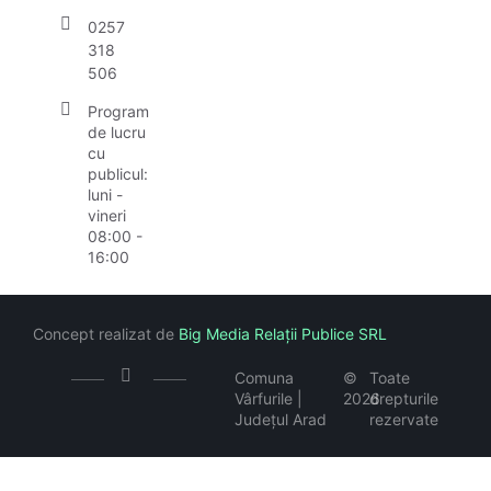
0257
318
506
Program
de lucru
cu
publicul:
luni -
vineri
08:00 -
16:00
Concept realizat de
Big Media Relații Publice SRL
Comuna
©
Toate
Vârfurile |
2026
drepturile
Județul Arad
rezervate