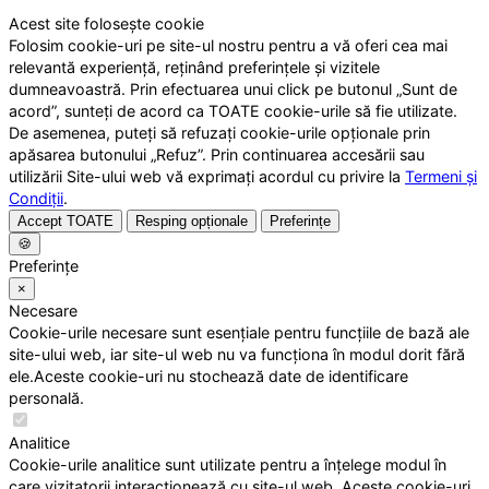
Acest site folosește cookie
Folosim cookie-uri pe site-ul nostru pentru a vă oferi cea mai
relevantă experiență, reținând preferințele și vizitele
dumneavoastră. Prin efectuarea unui click pe butonul „Sunt de
acord”, sunteți de acord ca TOATE cookie-urile să fie utilizate.
De asemenea, puteți să refuzați cookie-urile opționale prin
apăsarea butonului „Refuz”. Prin continuarea accesării sau
utilizării Site-ului web vă exprimați acordul cu privire la
Termeni și
Condiții
.
Accept TOATE
Resping opționale
Preferințe
🍪
Preferințe
×
Necesare
Cookie-urile necesare sunt esențiale pentru funcțiile de bază ale
site-ului web, iar site-ul web nu va funcționa în modul dorit fără
ele.Aceste cookie-uri nu stochează date de identificare
personală.
Analitice
Cookie-urile analitice sunt utilizate pentru a înțelege modul în
care vizitatorii interacționează cu site-ul web. Aceste cookie-uri