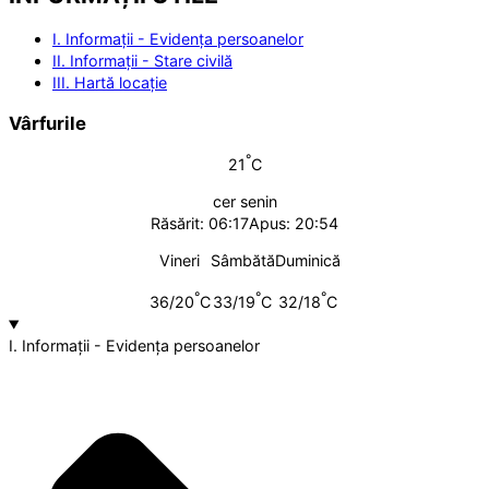
I. Informații - Evidența persoanelor
II. Informații - Stare civilă
III. Hartă locație
Vârfurile
°
21
C
cer senin
Răsărit: 06:17
Apus: 20:54
Vineri
Sâmbătă
Duminică
°
°
°
36/20
C
33/19
C
32/18
C
I. Informații - Evidența persoanelor