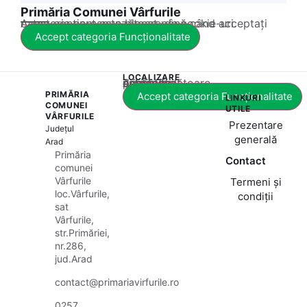
Primăria Comunei Vârfurile
Acest conținut este blocat până când acceptați categoria corespunzătoare de cookie-uri.
Accept categoria Funcționalitate
LOCALIZARE
Acest conținut este blocat până când acceptați categoria corespunzătoare de cookie-uri.
PRIMĂRIA
Accept categoria Funcționalitate
LINKURI
COMUNEI
UTILE
VÂRFURILE
Prezentare
Județul
generală
Arad
Primăria
Contact
comunei
Vârfurile
Termeni și
loc.Vârfurile,
condiții
sat
Vârfurile,
str.Primăriei,
nr.286,
jud.Arad
contact@primariavirfurile.ro
0257