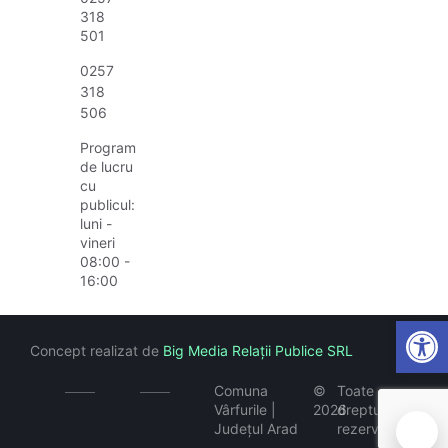
318
501
0257
318
506
Program
de lucru
cu
publicul:
luni -
vineri
08:00 -
16:00
Open
Concept realizat de
Big Media Relații Publice SRL
Comuna
©
Toate
Vârfurile |
2026
drepturile
Județul Arad
rezervate
🍪