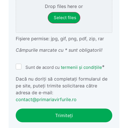
Drop files here or
Select files
Fișiere permise: jpg, gif, png, pdf, zip, rar
Câmpurile marcate cu * sunt obligatorii!
Termeni
*
Sunt de acord cu
termenii și condițiile
și
Condiții
Dacă nu doriți să completați formularul de
*
pe site, puteți trimite solicitarea către
adresa de e-mail:
contact@primariavirfurile.ro