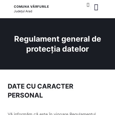
COMUNA VÂRFURILE
Județul
Arad
și serviciile publice
Regulament general de
protecția datelor
DATE CU CARACTER
PERSONAL
Vă informăm că este în vigoare Regulamentul