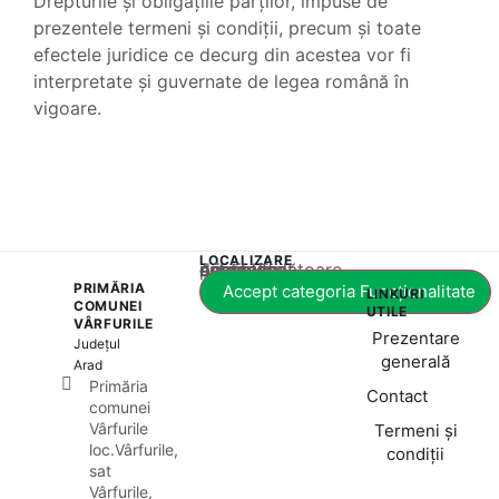
Drepturile și obligațiile părților, impuse de
prezentele termeni și condiții, precum și toate
efectele juridice ce decurg din acestea vor fi
interpretate și guvernate de legea română în
vigoare.
LOCALIZARE
Acest conținut este blocat până când acceptați categoria corespunzătoare de cookie-uri.
PRIMĂRIA
Accept categoria Funcționalitate
LINKURI
COMUNEI
UTILE
VÂRFURILE
Prezentare
Județul
generală
Arad
Primăria
Contact
comunei
Vârfurile
Termeni și
loc.Vârfurile,
condiții
sat
Vârfurile,