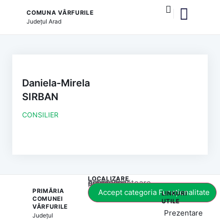
COMUNA VÂRFURILE
Județul
Arad
și serviciile publice
Daniela-Mirela
SIRBAN
CONSILIER
LOCALIZARE
Acest conținut este blocat până când acceptați categoria corespunzătoare de cookie-uri.
PRIMĂRIA
Accept categoria Funcționalitate
LINKURI
COMUNEI
UTILE
VÂRFURILE
Prezentare
Județul