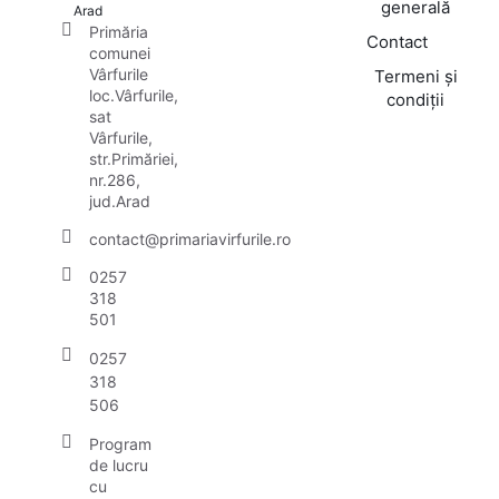
generală
Arad
Primăria
Contact
comunei
Vârfurile
Termeni și
loc.Vârfurile,
condiții
sat
Vârfurile,
str.Primăriei,
nr.286,
jud.Arad
contact@primariavirfurile.ro
0257
318
501
0257
318
506
Program
de lucru
cu