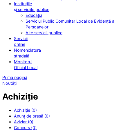
Instituțiile
și serviciile publice
Educația
Serviciul Public Comunitar Local de Evidență a
Persoanelor
Alte servicii publice
Servicii
online
Nomenclatura
stradală
Monitorul
Oficial Local
Prima pagină
Noutăți
Achiziție
Achiziție (0)
Anunț de presă (0)
Avizier (0)
Concurs (0)