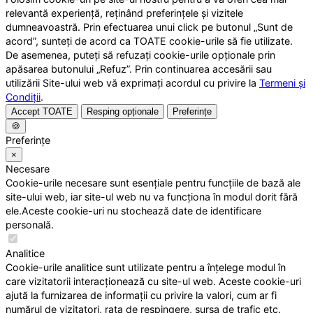
relevantă experiență, reținând preferințele și vizitele
dumneavoastră. Prin efectuarea unui click pe butonul „Sunt de
acord”, sunteți de acord ca TOATE cookie-urile să fie utilizate.
De asemenea, puteți să refuzați cookie-urile opționale prin
apăsarea butonului „Refuz”. Prin continuarea accesării sau
utilizării Site-ului web vă exprimați acordul cu privire la
Termeni și
Condiții
.
Accept TOATE
Resping opționale
Preferințe
🍪
Preferințe
×
Necesare
Cookie-urile necesare sunt esențiale pentru funcțiile de bază ale
site-ului web, iar site-ul web nu va funcționa în modul dorit fără
ele.Aceste cookie-uri nu stochează date de identificare
personală.
Analitice
Cookie-urile analitice sunt utilizate pentru a înțelege modul în
care vizitatorii interacționează cu site-ul web. Aceste cookie-uri
ajută la furnizarea de informații cu privire la valori, cum ar fi
numărul de vizitatori, rata de respingere, sursa de trafic etc.