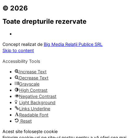
© 2026
Toate drepturile rezervate
Concept realizat de
Big Media Relații Publice SRL
Skip to content
Accessibility Tools
Increase Text
Decrease Text
Grayscale
High Contrast
Negative Contrast
Light Background
Links Underline
Readable Font
Reset
Acest site folosește cookie
Folosim cookie-uri pe site-ul nostru pentru a vă oferi cea mai