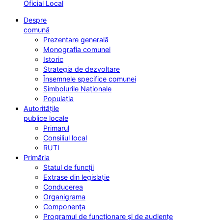
Oficial Local
Despre
comună
Prezentare generală
Monografia comunei
Istoric
Strategia de dezvoltare
Însemnele specifice comunei
Simbolurile Naționale
Populația
Autoritățile
publice locale
Primarul
Consiliul local
RUTI
Primăria
Statul de funcții
Extrase din legislație
Conducerea
Organigrama
Componența
Programul de funcționare și de audiențe