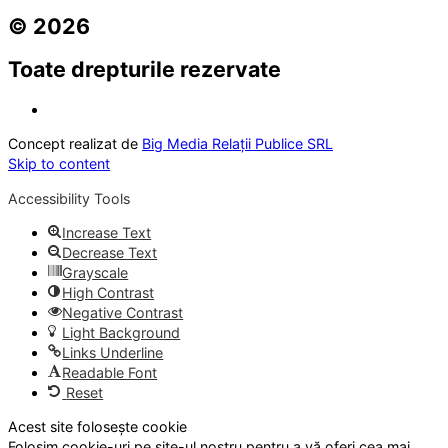
© 2026
Toate drepturile rezervate
Concept realizat de
Big Media Relații Publice SRL
Skip to content
Accessibility Tools
Increase Text
Decrease Text
Grayscale
High Contrast
Negative Contrast
Light Background
Links Underline
Readable Font
Reset
Acest site folosește cookie
Folosim cookie-uri pe site-ul nostru pentru a vă oferi cea mai