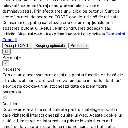
relevantă experiență, reținând preferințele și vizitele
dumneavoastră. Prin efectuarea unui click pe butonul „Sunt de
acord”, sunteți de acord ca TOATE cookie-urile să fie utilizate.
De asemenea, puteți să refuzați cookie-urile opționale prin
apăsarea butonului „Refuz”. Prin continuarea accesării sau
utilizării Site-ului web vă exprimați acordul cu privire la
Termeni și
Condiții
.
Accept TOATE
Resping opționale
Preferințe
🍪
Preferințe
×
Necesare
Cookie-urile necesare sunt esențiale pentru funcțiile de bază ale
site-ului web, iar site-ul web nu va funcționa în modul dorit fără
ele.Aceste cookie-uri nu stochează date de identificare
personală.
Analitice
Cookie-urile analitice sunt utilizate pentru a înțelege modul în
care vizitatorii interacționează cu site-ul web. Aceste cookie-uri
ajută la furnizarea de informații cu privire la valori, cum ar fi
numărul de vizitatori, rata de respingere, sursa de trafic etc.