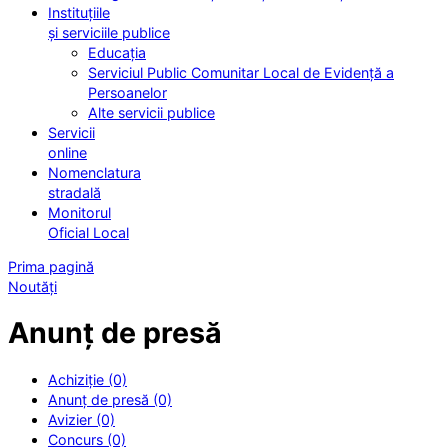
Instituțiile
și serviciile publice
Educația
Serviciul Public Comunitar Local de Evidență a
Persoanelor
Alte servicii publice
Servicii
online
Nomenclatura
stradală
Monitorul
Oficial Local
Prima pagină
Noutăți
Anunț de presă
Achiziție (0)
Anunț de presă (0)
Avizier (0)
Concurs (0)