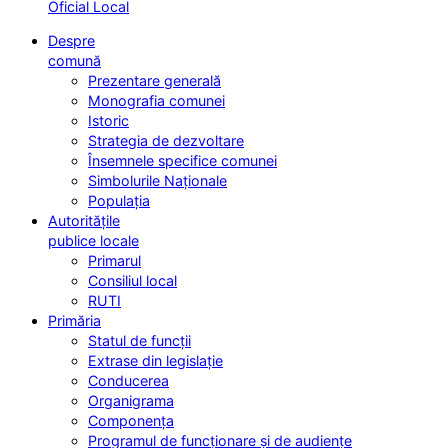
Oficial Local
Despre
comună
Prezentare generală
Monografia comunei
Istoric
Strategia de dezvoltare
Însemnele specifice comunei
Simbolurile Naționale
Populația
Autoritățile
publice locale
Primarul
Consiliul local
RUTI
Primăria
Statul de funcții
Extrase din legislație
Conducerea
Organigrama
Componența
Programul de funcționare și de audiențe